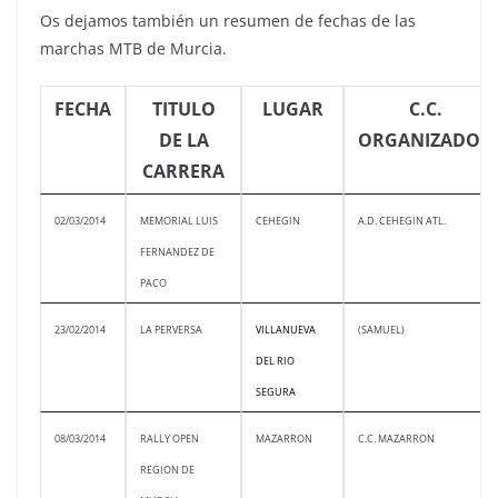
Os dejamos también un resumen de fechas de las
marchas MTB de Murcia.
FECHA
TITULO
LUGAR
C.C.
DE LA
ORGANIZADOR
CARRERA
02/03/2014
MEMORIAL LUIS
CEHEGIN
A.D. CEHEGIN ATL.
FERNANDEZ DE
PACO
23/02/2014
LA PERVERSA
VILLANUEVA
(SAMUEL)
DEL RIO
SEGURA
08/03/2014
RALLY OPEN
MAZARRON
C.C. MAZARRON
REGION DE