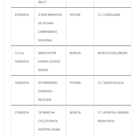
RALLY
07/09/2014
5ª BIKE MARATON
YECHAR
C.C. LA MOLAERA
DE YECHAR -
CAMPEONATO
REGIONAL
12-13 y
MARCHA POR
MURCIA
MURCIA CHALLENGER
14/09/2014
ETAPAS LOS DOS
REINOS
14/09/2014
VIII MEMORIAL
TOTANA
C.C. SANTA EULALIA
DOMINGO
PELEGRIN
21/09/2014
19ª MARCHA
MURCIA
C.C. HOSPITAL GENERAL
CICLOTURISTA
REINA SOFIA
HOSPITAL REINA