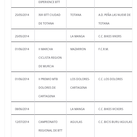
EXPERIENCE BTT
25/05/2014
XVII BTT CIUDAD
TOTANA
A.D. PEÑA LAS NUEVE DE
DE TOTANA
TOTANA
25/05/2014
LA MANGA
C.C. BIKES VIKERS
01/06/2014
II MARCHA
MAZARRON
F.C.R.M.
CICLISTA REGION
DE MURCIA
01/06/2014
II PREMIO MTB
LOS DOLORES-
C.C. LOS DOLORES
DOLORES DE
CARTAGENA
CARTAGENA
08/06/2014
LA MANGA
C.C. BIKES VICKERS
12/07/2014
CAMPEONATO
AGUILAS
C.C. BICIS BURU AGUILAS
REGIONAL DE BTT