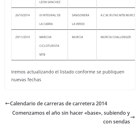
LEON SANCHEZ
26/10/2014
IX INTEGRAL DE
SANGONERA
A.C.M. RUTAS MTB MURCIA
LA CABRA
LA VERDE
29/11/2014
MARCHA
MURCIA
MURCIA CHALLENGER
CICLOTURISTA
MTB
Iremos actualizando el listado conforme se publiquen
nuevas fechas
Calendario de carreras de carretera 2014
Comenzamos el año sin hacer «base», subiendo y
con sendas