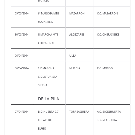
MURCIA
09/03/2014
6º MARCHA MTB
MAZARRON
C.C. MAZARRON
MAZARRON
30/03/2014
II MARCHA MTB
ALGEZARES
C.C. CHEPAS BIKE
CHEPAS BIKE
06/04/2014
ULEA
06/04/2014
11ª MARCHA
MURCIA
C.C. MOTO 5
CICLOTURISTA
SIERRA
DE LA PILA
27/04/2014
BICIHUERTA 0.7
TORREAGUERA
A.C. BICIGHUERTA-
EL PAIS DEL
TORREAGUERA
BUHO