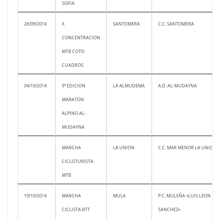
SOFIA
28/09/2014
X
SANTOMERA
C.C. SANTOMERA
CONCENTRACION
MTB COTO
CUADROS
04/10/2014
9ª EDICION
LA ALMUDEMA
A.D. AL-MUDAYNA
MARATON
ALPINO AL-
MUDAYNA
MARCHA
LA UNION
C.C. MAR MENOR LA UNION
CICLOTURISTA
MTB
19/10/2014
MARCHA
MULA
P.C. MULEÑA «LUIS LEON
CICLISTA BTT
SANCHEZ»