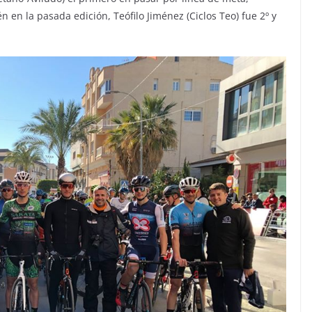
n en la pasada edición, Teófilo Jiménez (Ciclos Teo) fue 2º y