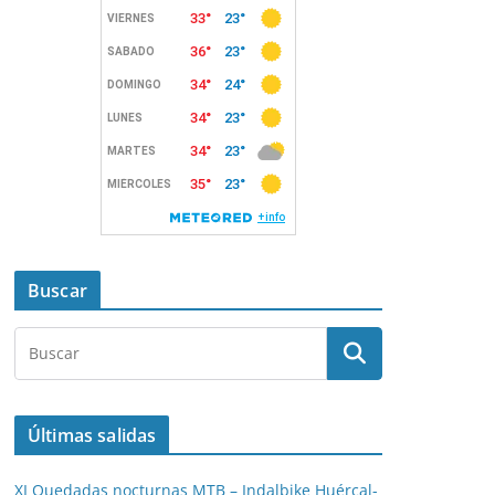
Buscar
Últimas salidas
XI Quedadas nocturnas MTB – Indalbike Huércal-