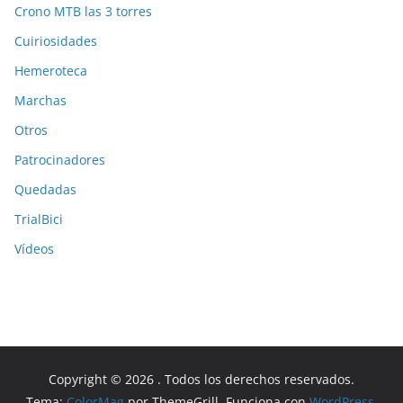
Crono MTB las 3 torres
Cuiriosidades
Hemeroteca
Marchas
Otros
Patrocinadores
Quedadas
TrialBici
Vídeos
Copyright © 2026
. Todos los derechos reservados.
Tema:
ColorMag
por ThemeGrill. Funciona con
WordPress
.