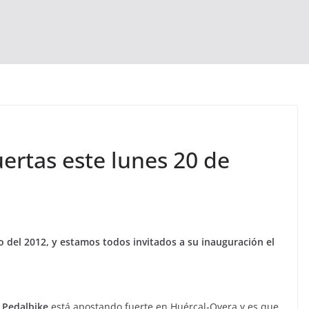
ertas este lunes 20 de
o del 2012, y estamos todos invitados a su inauguración el
!
Pedalbike
está apostando fuerte en Huércal-Overa y es que