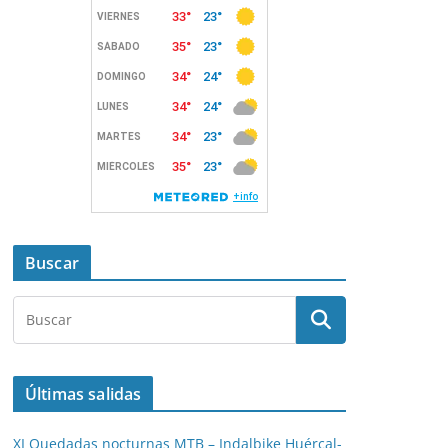
Buscar
Últimas salidas
XI Quedadas nocturnas MTB – Indalbike Huércal-